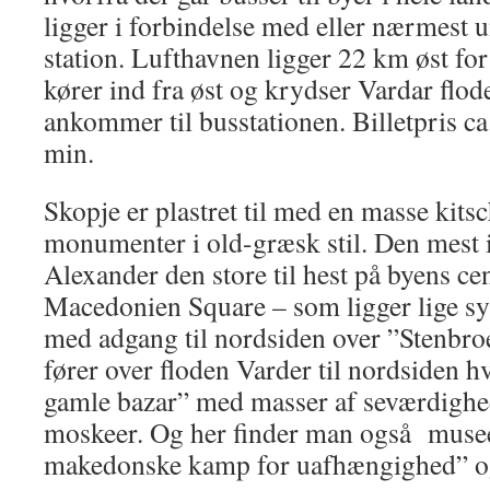
ligger i forbindelse med eller nærmest 
station. Lufthavnen ligger 22 km øst fo
kører ind fra øst og krydser Vardar flo
ankommer til busstationen. Billetpris ca.
min.
Skopje er plastret til med en masse kits
monumenter i old-græsk stil. Den mest 
Alexander den store til hest på byens cen
Macedonien Square – som ligger lige sy
med adgang til nordsiden over ”Stenbr
fører over floden Varder til nordsiden h
gamle bazar” med masser af seværdighed
moskeer. Og her finder man også musee
makedonske kamp for uafhængighed” og