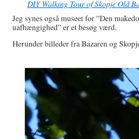
DIY Walking Tour of Skopje Old B
Jeg synes også museet for ”Den maked
uafhængighed” er et besøg værd.
Herunder billeder fra Bazaren og Skopj