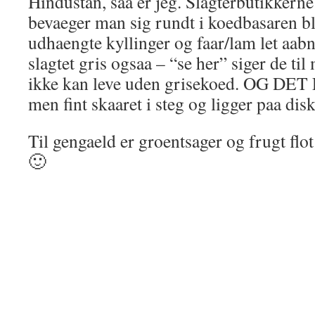
Hindustan, saa er jeg. Slagterbutikkerne
bevaeger man sig rundt i koedbasaren b
udhaengte kyllinger og faar/lam let aabne
slagtet gris ogsaa – “se her” siger de til 
ikke kan leve uden grisekoed. OG D
men fint skaaret i steg og ligger paa dis
Til gengaeld er groentsager og frugt flot 
🙂