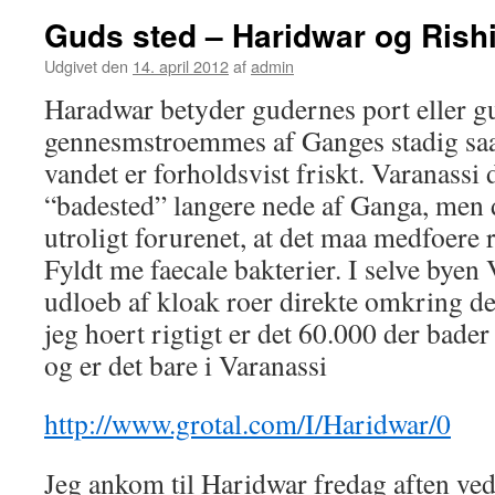
Guds sted – Haridwar og Rish
Udgivet den
14. april 2012
af
admin
Haradwar betyder gudernes port eller g
gennesmstroemmes af Ganges stadig saa h
vandet er forholdsvist friskt. Varanassi 
“badested” langere nede af Ganga, men d
utroligt forurenet, at det maa medfoere
Fyldt me faecale bakterier. I selve byen 
udloeb af kloak roer direkte omkring de
jeg hoert rigtigt er det 60.000 der bade
og er det bare i Varanassi
http://www.grotal.com/I/Haridwar/0
Jeg ankom til Haridwar fredag aften ved