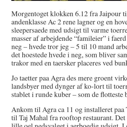
Morgentoget klokken 6.12 fra Jaipour ti
andenklasse Ac 2 rene lagner og en hov
sleepersaede med udsigt til varme toer
masser af arbejdende “famileier” i faerd
neg – hvede tror jeg – 5 til 10 mand ar
det hoestede hvede i neg, som bliver sam
trakor med en taersker placeres ved bun
Jo taetter paa Agra des mere groent vir
landsbyer med dynger af ko-lort til toerr
stablet i runde kuber – som de flotteste 
Ankom til Agra ca 11 og installeret paa 
til Taj Mahal fra rooftop restaurant. Det
lille oel nedsvalget i aerboedig udsigt. I