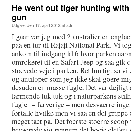
He went out tiger hunting with
gun
Udgivet den
17. april 2012
af
admin
I gaar var jeg med 2 australier en engl
paa en tur til Rajaji National Park. Vi tog
ankom til indgang kl 6 hvor parken aabn
omrokeret til en Safari Jeep og saa gik 
stoevede veje i parken. Ret hurtigt sa vi 
og antiloper som jeg ikke skal goere mi
desuden en masse fugle. Det var dejligt 
larmende tuk tuk og i naturparkens stil
fugle – farverige – men desvaerre inge
fortalle hvilke men vi saa en del grippe
meget taet pa. Det foerste stoerre scoop 
bevaegede sig gennem det hoeje elefant 