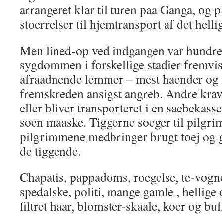
arrangeret klar til turen paa Ganga, og p
stoerrelser til hjemtransport af det helli
Men lined-op ved indgangen var hundr
sygdommen i forskellige stadier fremvi
afraadnende lemmer – mest haender og 
fremskreden ansigst angreb. Andre kra
eller bliver transporteret i en saebekas
soen maaske. Tiggerne soeger til pilgri
pilgrimmene medbringer brugt toej og g
de tiggende.
Chapatis, pappadoms, roegelse, te-vogn
spedalske, politi, mange gamle , hellig
filtret haar, blomster-skaale, koer og buf