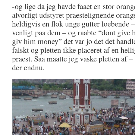
-og lige da jeg havde faaet en stor orang
alvorligt udstyret praestelignende oran
heldigvis en flok unge gutter loebende – 
venligt paa dem – og raabte “dont give
giv him money” det var jo det det handl
falskt og pletten ikke placeret af en he
praest. Saa maatte jeg vaske pletten af –
der endnu.