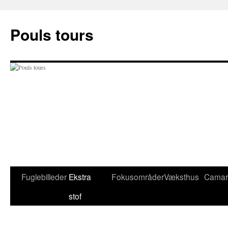
Hop
til
Pouls tours
indhold
Fuglebilleder
Ekstra
Fokusområder
Væksthus
Camar
stof