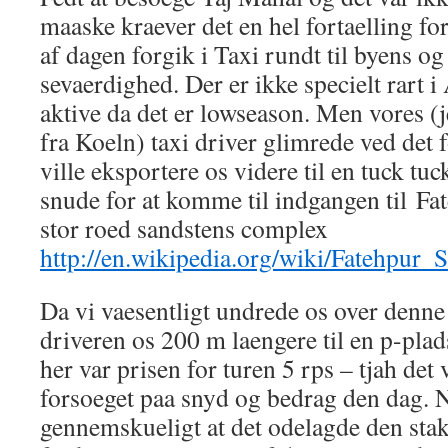
maaske kraever det en hel fortaelling fo
af dagen forgik i Taxi rundt til byens o
sevaerdighed. Der er ikke specielt rart i
aktive da det er lowseason. Men vores (
fra Koeln) taxi driver glimrede ved det 
ville eksportere os videre til en tuck tu
snude for at komme til indgangen til Fat
stor roed sandstens complex
http://en.wikipedia.org/wiki/Fatehpur_S
Da vi vaesentligt undrede os over denne 
driveren os 200 m laengere til en p-pla
her var prisen for turen 5 rps – tjah det v
forsoeget paa snyd og bedrag den dag. N
gennemskueligt at det odelagde den sta